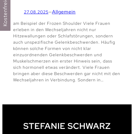
—
Allgemein
27.08.2025
am Beispiel der Frozen Shoulder Viele Frauen
erleben in den Wechseljahren nicht nur
Hitzewallungen oder Schlafstörungen, sondern
auch unspezifische Gelenkbeschwerden. Häufig
können solche Formen von nicht klar
einzuordnenden Gelenkbeschwerden und
Muskelschmerzen ein erster Hinweis sein, dass
sich hormonell etwas verändert. Viele Frauen
bringen aber diese Beschwerden gar nicht mit den
Wechseljahren in Verbindung. Sondern in…
STEFANIE SCHWARZ