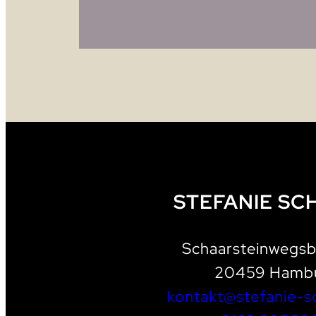
STEFANIE SC
Schaarsteinwegsb
20459 Hamb
kontakt@stefanie-s