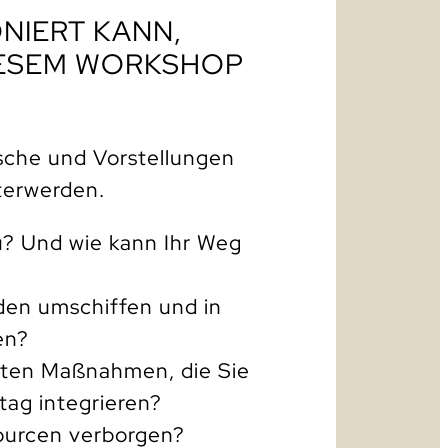
ONIERT KANN,
DIESEM WORKSHOP
sche und Vorstellungen
terwerden.
u? Und wie kann Ihr Weg
den umschiffen und in
en?
eten Maßnahmen, die Sie
ltag integrieren?
ourcen verborgen?