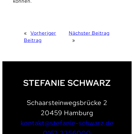
können.
«
Vorheriger
Nächster Beitrag
Beitrag
»
STEFANIE SCHWARZ
Schaarsteinwegsbrücke 2
20459 Hamburg
kontakt@stefanie-schwarz.de
0162 2356000