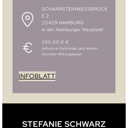
SCHAARSTEINWEGSBRÜCK
E 2
20459 HAMBURG
in der Hamburger Neustadt
295,00 € €
inklusive Getränke und einem
leichten Mittagessen
INFOBLATT
STEFANIE SCHWARZ